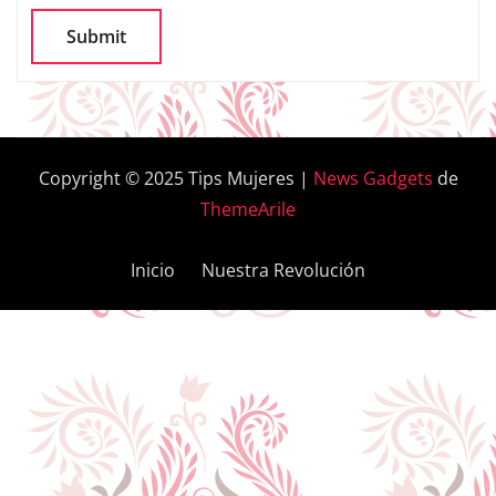
Copyright © 2025 Tips Mujeres
|
News Gadgets
de
ThemeArile
Inicio
Nuestra Revolución