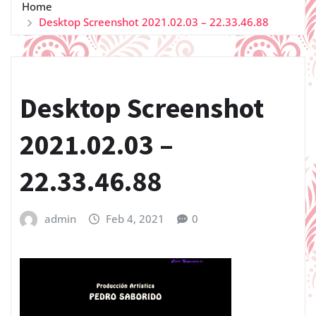
Home
Desktop Screenshot 2021.02.03 – 22.33.46.88
Desktop Screenshot
2021.02.03 –
22.33.46.88
admin
Feb 4, 2021
0