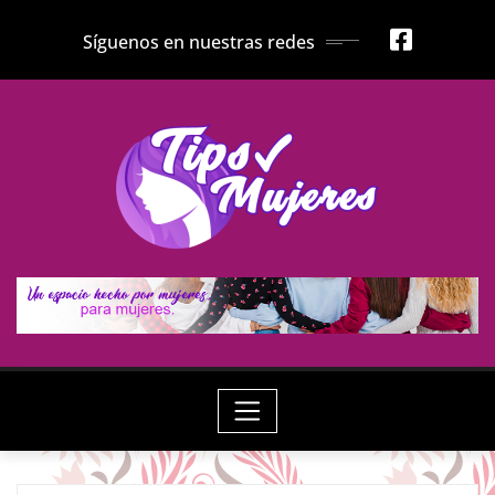
Skip
Síguenos en nuestras redes
to
content