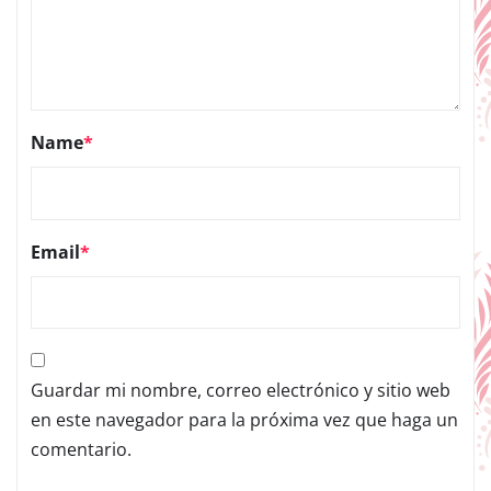
Name
*
Email
*
Guardar mi nombre, correo electrónico y sitio web
en este navegador para la próxima vez que haga un
comentario.