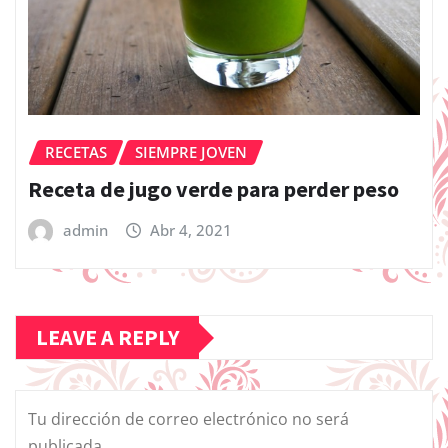
RECETAS
SIEMPRE JOVEN
Receta de jugo verde para perder peso
admin
Abr 4, 2021
LEAVE A REPLY
Tu dirección de correo electrónico no será
publicada.