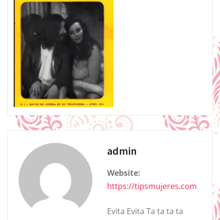
admin
Website:
https://tipsmujeres.com
Evita Evita Ta ta ta ta