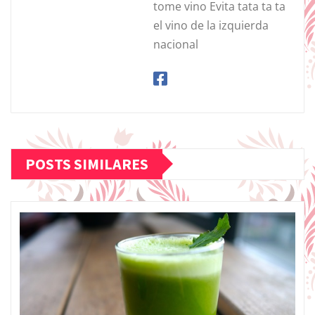
tome vino Evita tata ta ta
el vino de la izquierda
nacional
POSTS SIMILARES