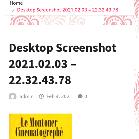
Home
Desktop Screenshot 2021.02.03 – 22.32.43.78
Desktop Screenshot
2021.02.03 –
22.32.43.78
admin
Feb 4, 2021
0