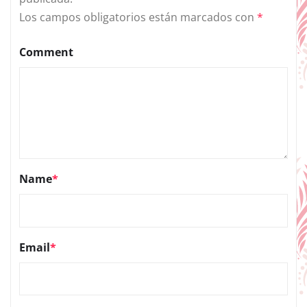
Los campos obligatorios están marcados con
*
Comment
Name
*
Email
*