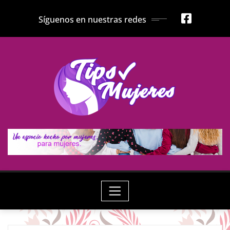
Skip
Síguenos en nuestras redes
to
content