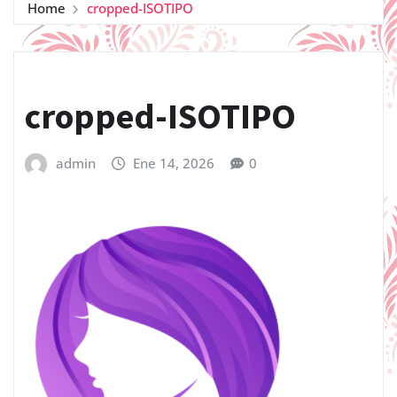
Home
cropped-ISOTIPO
cropped-ISOTIPO
admin
Ene 14, 2026
0